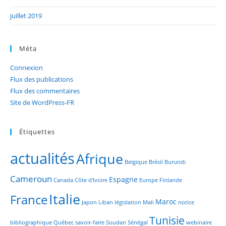
juillet 2019
Méta
Connexion
Flux des publications
Flux des commentaires
Site de WordPress-FR
Étiquettes
actualités
Afrique
Belgique
Brésil
Burundi
Cameroun
Espagne
Canada
Côte d'Ivoire
Europe
Finlande
Italie
France
Maroc
Japon
Liban
législation
Mali
notice
Tunisie
bibliographique
Québec
savoir-faire
Soudan
Sénégal
webinaire