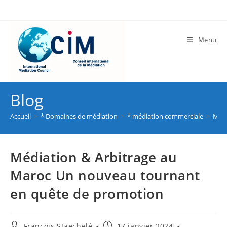
Menu
Blog
Accueil
>
* Domaines de médiation
>
* médiation commerciale
>
Médi
Médiation & Arbitrage au
Maroc Un nouveau tournant
en quête de promotion
Francois Staechelé
17 janvier 2024