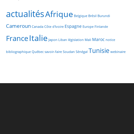
actualités
Afrique
Belgique
Brésil
Burundi
Cameroun
Espagne
Canada
Côte d'Ivoire
Europe
Finlande
Italie
France
Maroc
Japon
Liban
législation
Mali
notice
Tunisie
bibliographique
Québec
savoir-faire
Soudan
Sénégal
webinaire