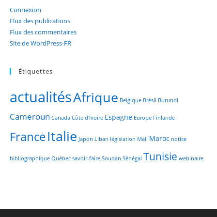
Connexion
Flux des publications
Flux des commentaires
Site de WordPress-FR
Étiquettes
actualités
Afrique
Belgique
Brésil
Burundi
Cameroun
Espagne
Canada
Côte d'Ivoire
Europe
Finlande
Italie
France
Maroc
Japon
Liban
législation
Mali
notice
Tunisie
bibliographique
Québec
savoir-faire
Soudan
Sénégal
webinaire