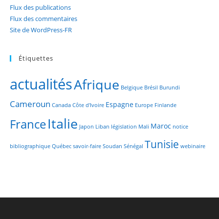
Flux des publications
Flux des commentaires
Site de WordPress-FR
Étiquettes
actualités
Afrique
Belgique
Brésil
Burundi
Cameroun
Espagne
Canada
Côte d'Ivoire
Europe
Finlande
Italie
France
Maroc
Japon
Liban
législation
Mali
notice
Tunisie
bibliographique
Québec
savoir-faire
Soudan
Sénégal
webinaire