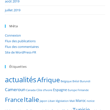
août 2019
juillet 2019
Méta
Connexion
Flux des publications
Flux des commentaires
Site de WordPress-FR
Étiquettes
actualités
Afrique
Belgique
Brésil
Burundi
Cameroun
Espagne
Canada
Côte d'Ivoire
Europe
Finlande
Italie
France
Maroc
Japon
Liban
législation
Mali
notice
Tunisie