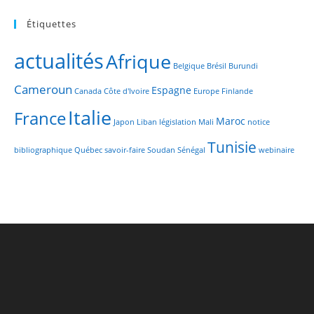
Étiquettes
actualités
Afrique
Belgique
Brésil
Burundi
Cameroun
Espagne
Canada
Côte d'Ivoire
Europe
Finlande
Italie
France
Maroc
Japon
Liban
législation
Mali
notice
Tunisie
bibliographique
Québec
savoir-faire
Soudan
Sénégal
webinaire