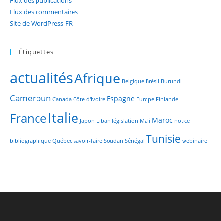
Flux des publications
Flux des commentaires
Site de WordPress-FR
Étiquettes
actualités
Afrique
Belgique
Brésil
Burundi
Cameroun
Espagne
Canada
Côte d'Ivoire
Europe
Finlande
Italie
France
Maroc
Japon
Liban
législation
Mali
notice
Tunisie
bibliographique
Québec
savoir-faire
Soudan
Sénégal
webinaire