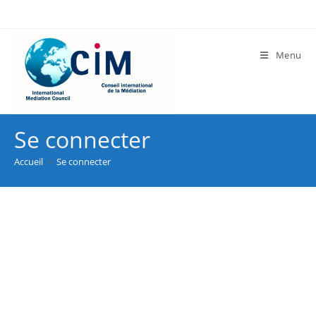
Menu
Se connecter
Accueil
>
Se connecter
Nom d'utilisateur ou e-mail
*
Mot de passe
*