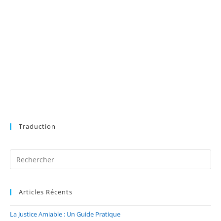
Se souvenir de moi
Inscription
Mot de passe oublié ?
Traduction
Articles Récents
La Justice Amiable : Un Guide Pratique