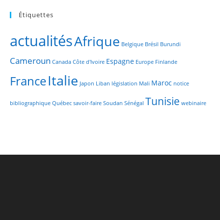
Étiquettes
actualités
Afrique
Belgique
Brésil
Burundi
Cameroun
Espagne
Canada
Côte d'Ivoire
Europe
Finlande
Italie
France
Maroc
Japon
Liban
législation
Mali
notice
Tunisie
bibliographique
Québec
savoir-faire
Soudan
Sénégal
webinaire