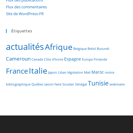
Flux des publications
Flux des commentaires
Site de WordPress-FR
Étiquettes
actualités
Afrique
Belgique
Brésil
Burundi
Cameroun
Espagne
Canada
Côte d'Ivoire
Europe
Finlande
Italie
France
Maroc
Japon
Liban
législation
Mali
notice
Tunisie
bibliographique
Québec
savoir-faire
Soudan
Sénégal
webinaire