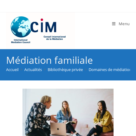
Menu
Médiation familiale
Accueil
>
Actualités
>
Bibliothèque privée
>
Domaines de médiation
>