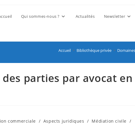
Accueil
Qui sommes-nous ?
Actualités
Newsletter
Accueil
>
Bibliothèque privée
>
Domaines
n des parties par avocat en
ion commerciale
/
Aspects juridiques
/
Médiation civile
/