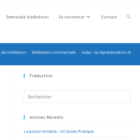
Demande d’adhésion
Se connecter
Contact
 de médiation
>
Médiation commerciale
>
Italie – la représentation des p
Traduction
Articles Récents
La Justice Amiable : Un Guide Pratique