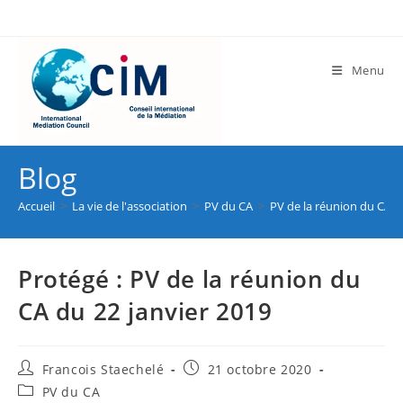
Menu
Blog
Accueil
>
La vie de l'association
>
PV du CA
>
PV de la réunion du CA d
Protégé : PV de la réunion du
CA du 22 janvier 2019
Francois Staechelé
21 octobre 2020
PV du CA