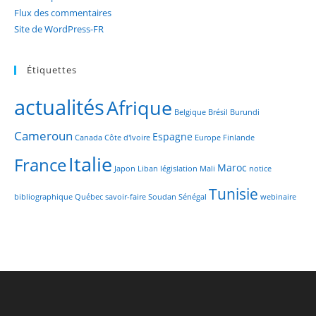
Flux des commentaires
Site de WordPress-FR
Étiquettes
actualités
Afrique
Belgique
Brésil
Burundi
Cameroun
Espagne
Canada
Côte d'Ivoire
Europe
Finlande
Italie
France
Maroc
Japon
Liban
législation
Mali
notice
Tunisie
bibliographique
Québec
savoir-faire
Soudan
Sénégal
webinaire