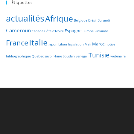
Étiquettes
actualités
Afrique
Belgique
Brésil
Burundi
Cameroun
Espagne
Canada
Côte d'Ivoire
Europe
Finlande
Italie
France
Maroc
Japon
Liban
législation
Mali
notice
Tunisie
bibliographique
Québec
savoir-faire
Soudan
Sénégal
webinaire