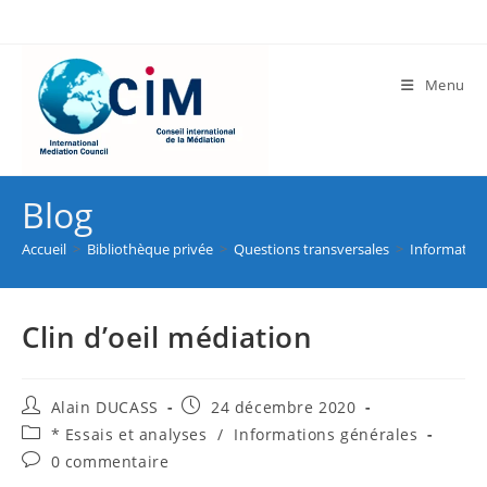
Menu
Blog
Accueil
>
Bibliothèque privée
>
Questions transversales
>
Information
Clin d’oeil médiation
Alain DUCASS
24 décembre 2020
* Essais et analyses
/
Informations générales
0 commentaire