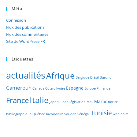
Méta
Connexion
Flux des publications
Flux des commentaires
Site de WordPress-FR
Étiquettes
actualités
Afrique
Belgique
Brésil
Burundi
Cameroun
Espagne
Canada
Côte d'Ivoire
Europe
Finlande
Italie
France
Maroc
Japon
Liban
législation
Mali
notice
Tunisie
bibliographique
Québec
savoir-faire
Soudan
Sénégal
webinaire