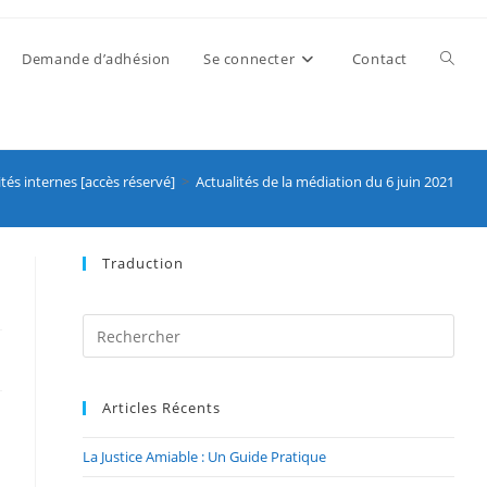
Demande d’adhésion
Se connecter
Contact
ités internes [accès réservé]
>
Actualités de la médiation du 6 juin 2021
Traduction
Articles Récents
La Justice Amiable : Un Guide Pratique