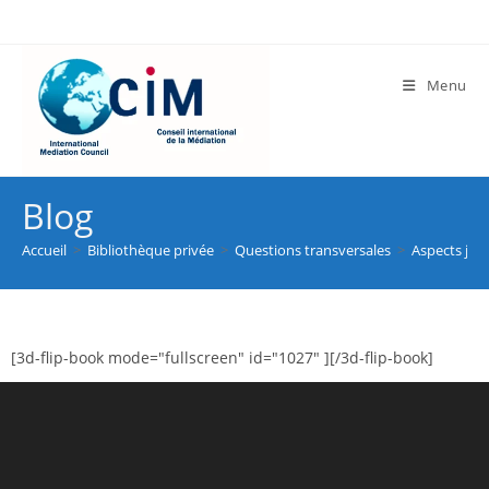
Menu
Blog
Accueil
>
Bibliothèque privée
>
Questions transversales
>
Aspects jur
[3d-flip-book mode="fullscreen" id="1027" ][/3d-flip-book]